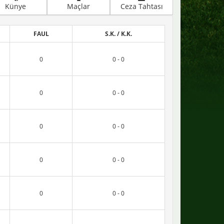
Künye
Maçlar
Ceza Tahtası
FAUL
S.K. / K.K.
0
0 - 0
0
0 - 0
0
0 - 0
0
0 - 0
0
0 - 0