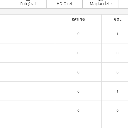
Fotoğraf
HD Özet
Maçları İzle
RATING
GOL
0
1
0
0
0
0
0
1
0
0