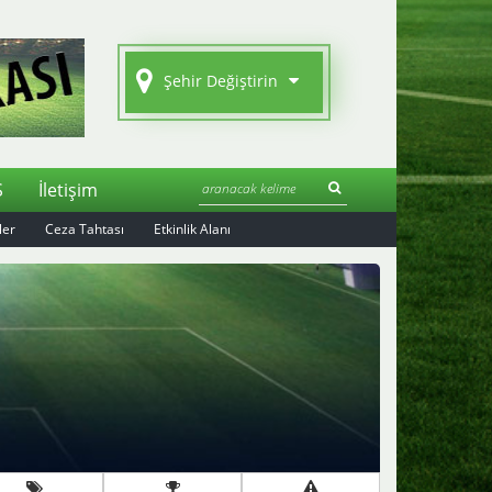
Şehir Değiştirin
S
İletişim
ler
Ceza Tahtası
Etkinlik Alanı