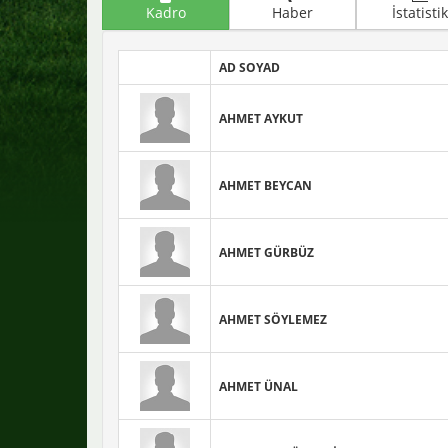
Kadro
Haber
İstatistik
AD SOYAD
AHMET AYKUT
AHMET BEYCAN
AHMET GÜRBÜZ
AHMET SÖYLEMEZ
AHMET ÜNAL