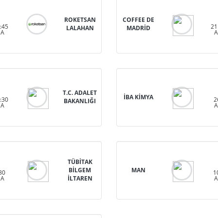
ROKETSAN
COFFEE DE
:45
21
LALAHAN
MADRİD
HA
A
T.C. ADALET
İBA KİMYA
:30
2
BAKANLIĞI
HA
A
TÜBİTAK
BİLGEM
MAN
30
1
HA
İLTAREN
A