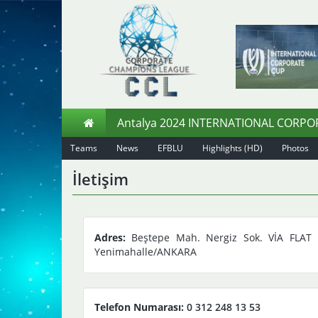
Antalya 2024 INTERNATIONAL CORP
Teams
News
EFBLU
Highlights (HD)
Photos
İletişim
Adres:
Beştepe Mah. Nergiz Sok. VİA FLAT 
Yenimahalle/ANKARA
Telefon Numarası:
0 312 248 13 53