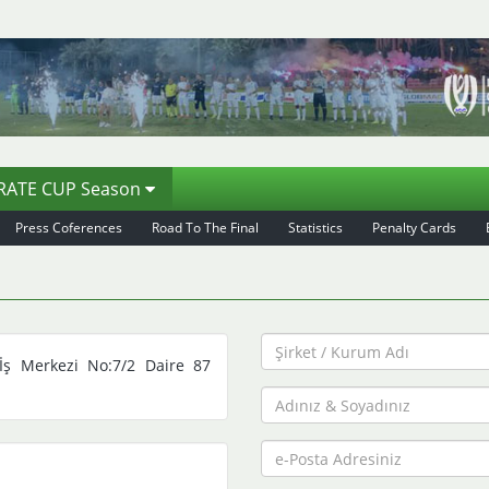
ORATE CUP Season
Press Coferences
Road To The Final
Statistics
Penalty Cards
İş Merkezi No:7/2 Daire 87