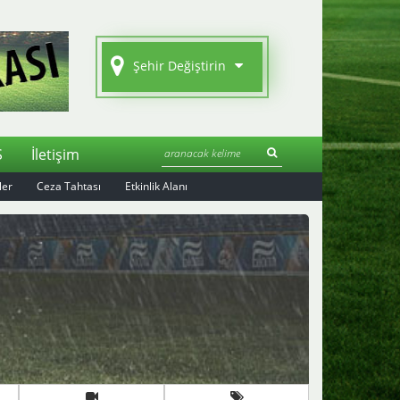
Şehir Değiştirin
S
İletişim
ler
Ceza Tahtası
Etkinlik Alanı