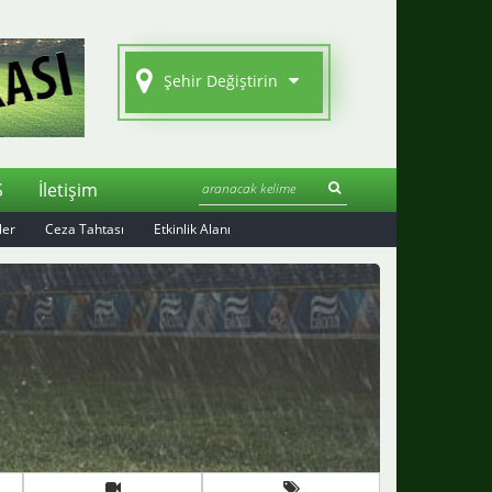
Şehir Değiştirin
S
İletişim
ler
Ceza Tahtası
Etkinlik Alanı