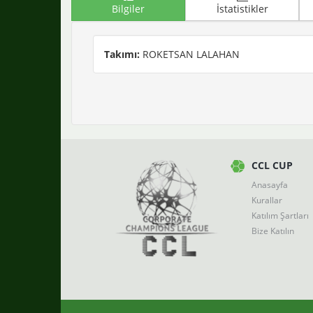
Bilgiler
İstatistikler
Takımı:
ROKETSAN LALAHAN
CCL CUP
Anasayfa
Kurallar
Katılım Şartları
Bize Katılın